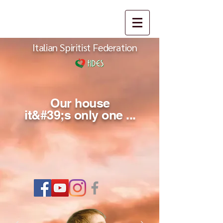
Italian Spiritist Federation
Our house
it&#39;s only one ...