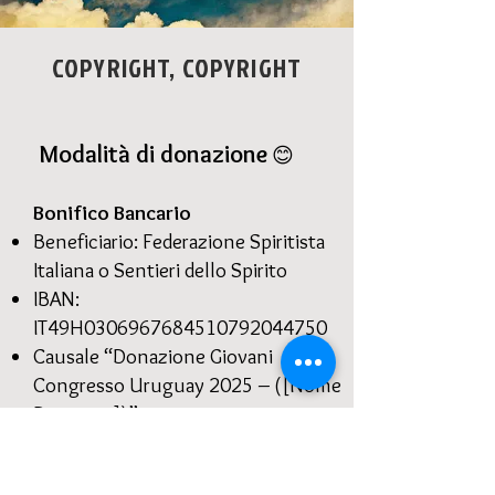
COPYRIGHT, COPYRIGHT
Modalità di donazione
😊
Bonifico Bancario
Beneficiario: Federazione Spiritista
Italiana o Sentieri dello Spirito
IBAN:
IT49H0306967684510792044750
Causale “Donazione Giovani
Congresso Uruguay 2025 – ([Nome
Donatore])”
Link Pay Pal
: