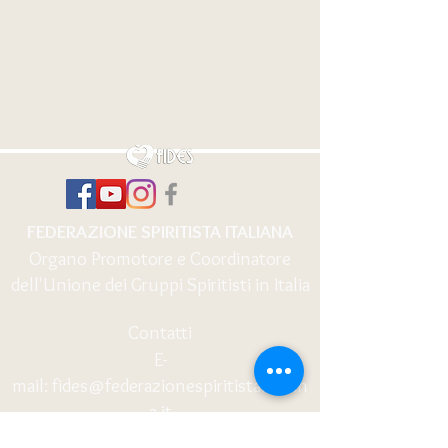
FEDERAZIONE SPIRITISTA ITALIANA
Organo Promotore e Coordinatore
dell'Unione dei Gruppi Spiritisti in Italia
Contatti
E-
mail:
fides@federazionespiritistaitalian
a.it
WhatsApp:
+39 366 1272227