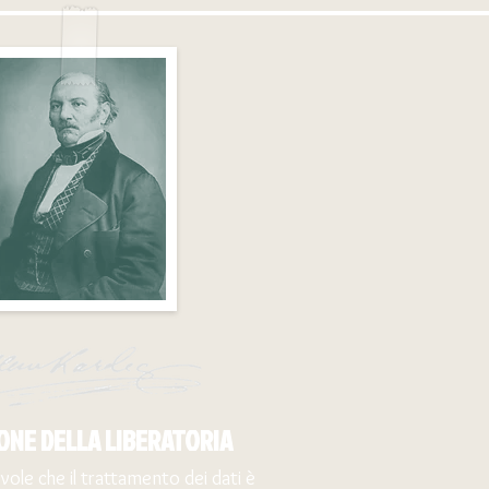
ONE DELLA LIBERATORIA
le che il trattamento dei dati è