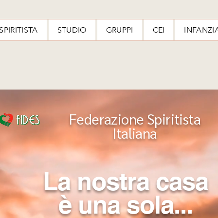
SPIRITISTA
STUDIO
GRUPPI
CEI
INFANZI
Federazione Spiritista
Italiana
La nostra casa
è una sola...