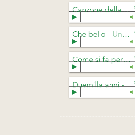
Canzone della buona notte
Che bello
-
Unknown Artist
Come si fa per essere felice
Duemilla anni
-