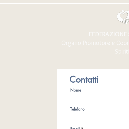
FEDERAZIONE S
Organo Promotore e Coord
Spiriti
Contatti
Nome
Telefono
Email