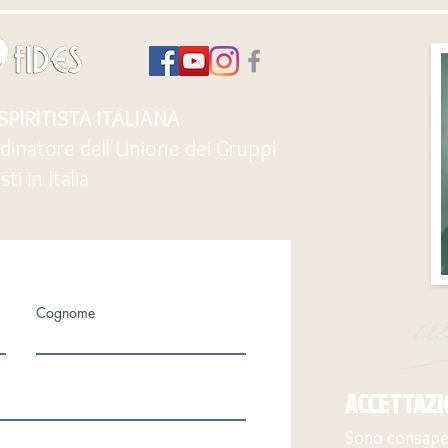
PIRITISTA ITALIANA
inatore dell'Unione dei Gruppi
sti in Italia
Cognome
ACCETTAZI
Sono consapevo