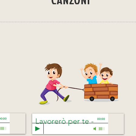
CANZONI
-
00:00
Lavorerò per te
-
00:00