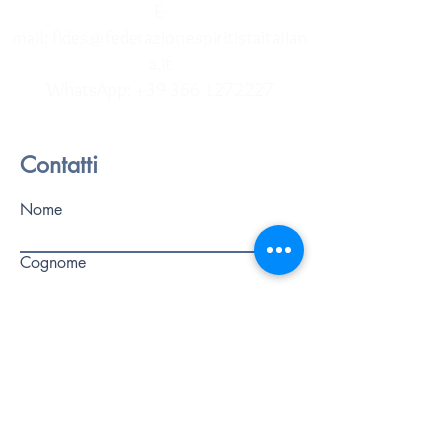
E-
mail:
fides@federazionespiritistaitalian
a.it
WhatsApp:
+39 366 1272227
Contatti
Nome
Cognome
Telefono
Email
Scrivi un messaggio