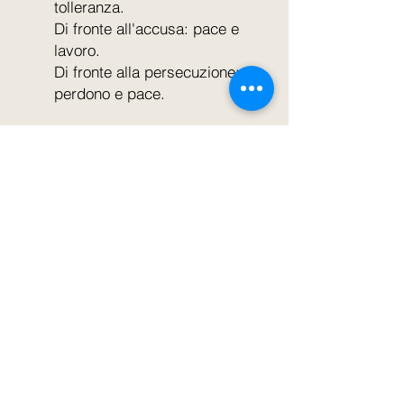
tolleranza.
Di fronte all'accusa: pace e
lavoro.
Di fronte alla persecuzione:
perdono e pace.
Frequentiamo tutti la scuola della vita
e, anche quando si sbaglia, il
Signore ci offre il beneficio
dell'apprendimento. Ma dobbiamo
avere la certezza che, nella pace,
faremo sempre meglio!
Abdias Oliveira (Spirito)
Messaggio ricevuto da: Paulo E.
Traduzione dal portoghese: Denise
Silva Lopes e Emanuela Virga
Revisione: Emanuela Virga e Marina