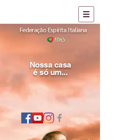
Federação Espírita Italiana
Nossa casa
é só um...