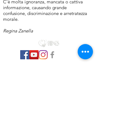
C’è molta ignoranza, mancata o cattiva
informazione, causando grande
confusione, discriminazione e arretratezza
morale.
Regina Zanella
Federação Espírita Italiana
Organizador e Coordenador da União dos
Grupos Espíritas na Itália
Contatos
E-mail:
fides@fidesitalia.org
WhatsApp:
+39 366 1272227
Contatos