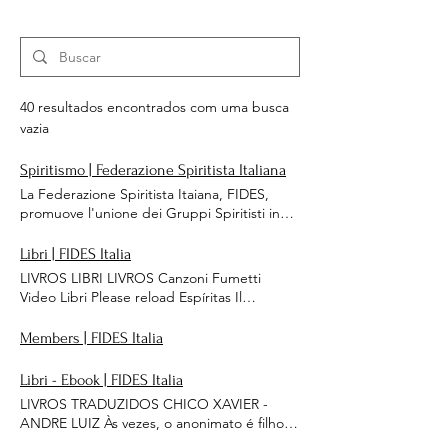
40 resultados encontrados com uma busca
vazia
Spiritismo | Federazione Spiritista Italiana
La Federazione Spiritista Itaiana, FIDES,
promuove l'unione dei Gruppi Spiritisti in
Italia. ​La Filosofia Spiritista, è conosciuta per
lo spirito di consolazione. Spiegando
Libri | FIDES Italia
all'uomo da dove viene, perché è al mondo.
LIVROS LIBRI LIVROS Canzoni Fumetti
È una scienza che tratta della natura,
Video Libri Please reload Espíritas Il
dell'origine e del destino degli Spiriti.
Seminatore Divaldo Franco - Amelia
Home: Hours
Rodrigues Il mondo dei puppazzi di carta
Members | FIDES Italia
Andrei Moreira Come nacque Tonino Tia
Clau Tonino bimbo biricchino Tia Clau
Libri - Ebook | FIDES Italia
Tonino ragazzo molto felice Tia Clau E per
LIVROS TRADUZIDOS CHICO XAVIER -
tutta la vita Wallace Rodrigues Outros
ANDRE LUIZ Às vezes, o anonimato é filho
autores recomendaram Una virtù alla
da compreensão e do amor verdadeiro. Vá