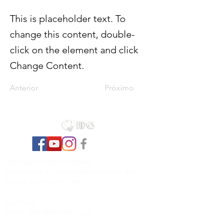
This is placeholder text. To
change this content, double-
click on the element and click
Change Content.
Anterior
Próximo
Federação Espírita Italiana
Organizador e Coordenador da União dos
Grupos Espíritas na Itália
Contatos
E-mail:
fides@fidesitalia.org