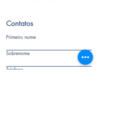
WhatsApp:
+39 366 1272227
Contatos
Primeiro nome
Sobrenome
Telefone
E-mail
escreve uma mensagem
Mandar